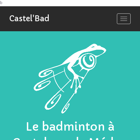
b
Castel'Bad
Toggle
navigati
Le badminton à