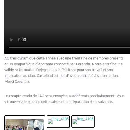
AG très dynamique cette année avec une trentaine de membres présents,
et un sympathique diaporama concocté par Corentin. Notre entraîneur a
validé sa formation Dejeps: nous le félicitons pour son travail et son
implication au club. Castelbad est fier d'avoir contribué à sa formation.
Merci Corentin.
Le compte rendu de l'AG sera envoyé aux adhérents prochainement. Vous
y trouverez le bilan de cette saison et la préparation de la suivante.