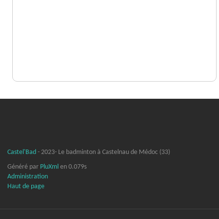
Castel'Bad
- 2023- Le badminton à Castelnau de Médoc (33)
Généré par
PluXml
en 0.079s
Administration
Haut de page