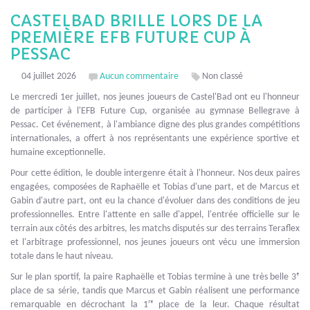
CASTELBAD BRILLE LORS DE LA
PREMIÈRE EFB FUTURE CUP À
PESSAC
04 juillet 2026
Aucun commentaire
Non classé
Le mercredi 1er juillet, nos jeunes joueurs de Castel'Bad ont eu l'honneur
de participer à l'EFB Future Cup, organisée au gymnase Bellegrave à
Pessac. Cet événement, à l'ambiance digne des plus grandes compétitions
internationales, a offert à nos représentants une expérience sportive et
humaine exceptionnelle.
Pour cette édition, le double intergenre était à l'honneur. Nos deux paires
engagées, composées de Raphaëlle et Tobias d'une part, et de Marcus et
Gabin d'autre part, ont eu la chance d'évoluer dans des conditions de jeu
professionnelles. Entre l'attente en salle d'appel, l'entrée officielle sur le
terrain aux côtés des arbitres, les matchs disputés sur des terrains Teraflex
et l'arbitrage professionnel, nos jeunes joueurs ont vécu une immersion
totale dans le haut niveau.
Sur le plan sportif, la paire Raphaëlle et Tobias termine à une très belle 3ᵉ
place de sa série, tandis que Marcus et Gabin réalisent une performance
remarquable en décrochant la 1ʳᵉ place de la leur. Chaque résultat