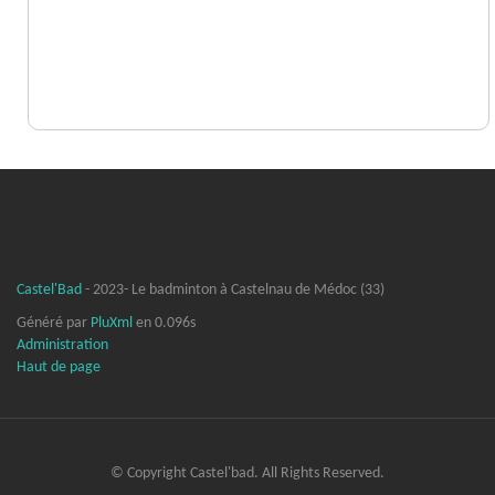
Castel'Bad
- 2023- Le badminton à Castelnau de Médoc (33)
Généré par
PluXml
en 0.096s
Administration
Haut de page
© Copyright Castel'bad. All Rights Reserved.