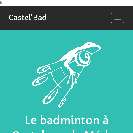
b
Castel'Bad
Toggle
navigati
Le badminton à