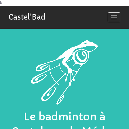
b
Castel'Bad
Toggle
navigati
Le badminton à