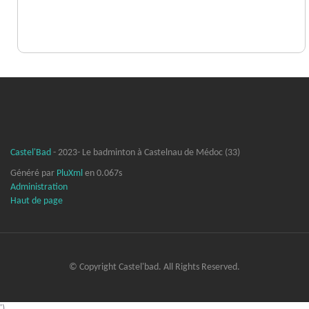
Castel'Bad
- 2023- Le badminton à Castelnau de Médoc (33)
Généré par
PluXml
en 0.067s
Administration
Haut de page
© Copyright Castel'bad. All Rights Reserved.
')