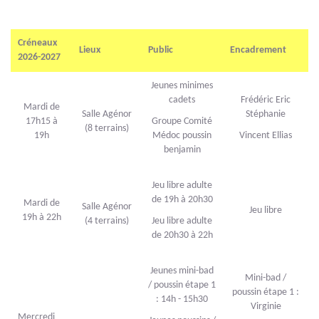
Créneaux
Lieux
Public
Encadrement
2026-2027
Jeunes minimes
cadets
Frédéric Eric
Mardi de
Salle Agénor
Stéphanie
17h15 à
Groupe Comité
(8 terrains)
19h
Médoc poussin
Vincent Ellias
benjamin
Jeu libre adulte
de 19h à 20h30
Mardi de
Salle Agénor
Jeu libre
19h à 22h
(4 terrains)
Jeu libre adulte
de 20h30 à 22h
Jeunes mini-bad
Mini-bad /
/ poussin étape 1
poussin étape 1 :
: 14h - 15h30
Virginie
Mercredi