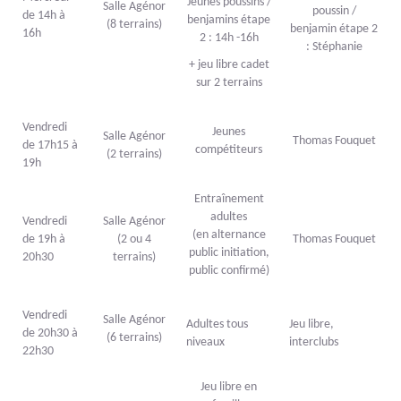
Jeunes poussins /
Salle Agénor
poussin /
de 14h à
benjamins étape
(8 terrains)
benjamin étape 2
16h
2 : 14h -16h
: Stéphanie
+ jeu libre cadet
sur 2 terrains
Vendredi
Jeunes
Salle Agénor
Thomas Fouquet
de 17h15 à
compétiteurs
(2 terrains)
19h
Entraînement
adultes
Vendredi
Salle Agénor
(en alternance
de 19h à
(2 ou 4
Thomas Fouquet
public initiation,
20h30
terrains)
public confirmé)
Vendredi
Salle Agénor
Adultes tous
Jeu libre,
de 20h30 à
(6 terrains)
niveaux
interclubs
22h30
Jeu libre en