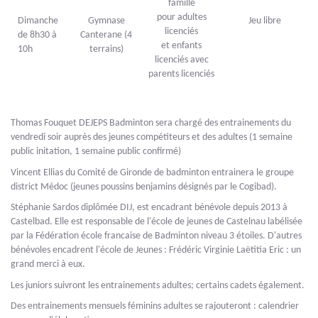
famille
pour adultes
Dimanche
Gymnase
Jeu libre
licenciés
de 8h30 à
Canterane (4
et enfants
10h
terrains)
licenciés avec
parents licenciés
Thomas Fouquet DEJEPS Badminton sera chargé des entrainements du
vendredi soir auprès des jeunes compétiteurs et des adultes (1 semaine
public initation, 1 semaine public confirmé)
Vincent Ellias du Comité de Gironde de badminton entrainera le groupe
district Médoc (jeunes poussins benjamins désignés par le Cogibad).
Stéphanie Sardos diplômée DIJ, est encadrant bénévole depuis 2013 à
Castelbad. Elle est responsable de l'école de jeunes de Castelnau labélisée
par la Fédération école francaise de Badminton niveau 3 étoiles. D'autres
bénévoles encadrent l'école de Jeunes : Frédéric Virginie Laëtitia Eric : un
grand merci à eux.
Les juniors suivront les entrainements adultes; certains cadets également.
Des entrainements mensuels féminins adultes se rajouteront : calendrier