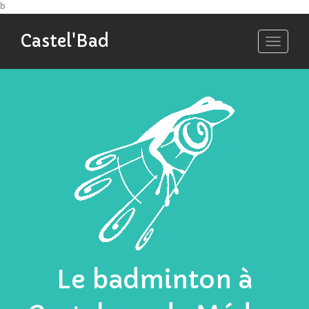
b
Castel'Bad
Toggle
navigati
Le badminton à