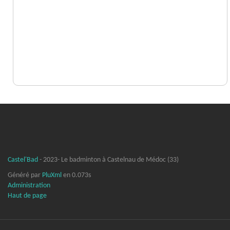
Castel'Bad
- 2023- Le badminton à Castelnau de Médoc (33)
Généré par
PluXml
en 0.073s
Administration
Haut de page