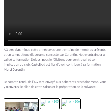
AG très dynamique cette année avec une trentaine de membres présents,
et un sympathique diaporama concocté par Corentin. Notre entraîneur a
validé sa formation Dejeps: nous le félicitons pour son travail et son
implication au club. Castelbad est fier d'avoir contribué à sa formation.
Merci Corentin.
Le compte rendu de l'AG sera envoyé aux adhérents prochainement. Vous
y trouverez le bilan de cette saison et la préparation de la suivante.