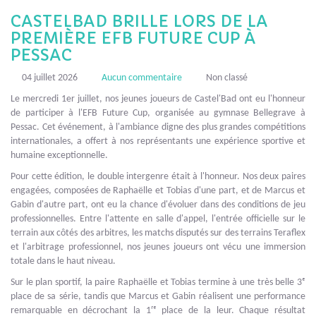
CASTELBAD BRILLE LORS DE LA
PREMIÈRE EFB FUTURE CUP À
PESSAC
04 juillet 2026
Aucun commentaire
Non classé
Le mercredi 1er juillet, nos jeunes joueurs de Castel'Bad ont eu l'honneur
de participer à l'EFB Future Cup, organisée au gymnase Bellegrave à
Pessac. Cet événement, à l'ambiance digne des plus grandes compétitions
internationales, a offert à nos représentants une expérience sportive et
humaine exceptionnelle.
Pour cette édition, le double intergenre était à l'honneur. Nos deux paires
engagées, composées de Raphaëlle et Tobias d'une part, et de Marcus et
Gabin d'autre part, ont eu la chance d'évoluer dans des conditions de jeu
professionnelles. Entre l'attente en salle d'appel, l'entrée officielle sur le
terrain aux côtés des arbitres, les matchs disputés sur des terrains Teraflex
et l'arbitrage professionnel, nos jeunes joueurs ont vécu une immersion
totale dans le haut niveau.
Sur le plan sportif, la paire Raphaëlle et Tobias termine à une très belle 3ᵉ
place de sa série, tandis que Marcus et Gabin réalisent une performance
remarquable en décrochant la 1ʳᵉ place de la leur. Chaque résultat